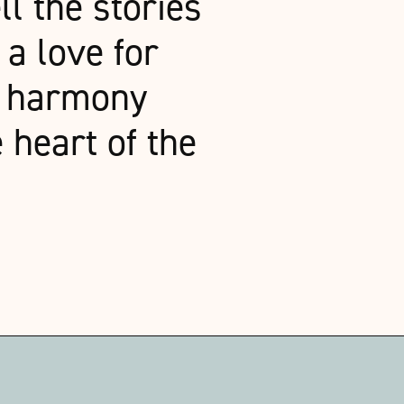
ll the stories
 a love for
l harmony
 heart of the