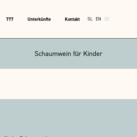
777
Unterkünfte
Kontakt
SL
EN
DE
Schaumwein für Kinder